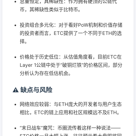
总量恒定，具稀缺性：作为拥有硬顶的公链代
币，其稀缺性类似于比特币。
投资组合多元化：对于看好PoW机制和价值存储
的投资者而言，ETC提供了一个不同于ETH的选
择。
价格处于历史低位：从估值角度看，目前ETC在
Layer 1公链中处于“破铜烂铁”的价格区间，部分
分析认为存在低估机会。
⚠️ 缺点与风险
网络效应较弱：与ETH庞大的开发者与用户生态
相比，ETC的链上应用和社区规模远不及ETH。
“末日战车”魔咒：币圈流传着这样一种说法——
ETC价格一旦大幅上涨，往往预示着大盘即将回