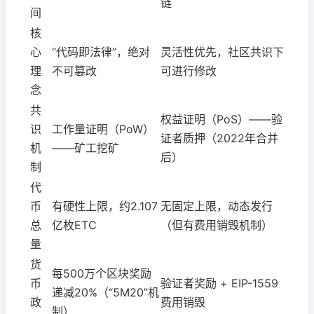
链
间
核
心
“代码即法律”，绝对
灵活性优先，社区共识下
理
不可篡改
可进行修改
念
共
权益证明（PoS）——验
识
工作量证明（PoW）
证者质押（2022年合并
机
——矿工挖矿
后）
制
代
币
有硬性上限，约2.107
无固定上限，动态发行
总
亿枚ETC
（但有费用销毁机制）
量
货
每500万个区块奖励
币
验证者奖励 + EIP-1559
递减20%（“5M20”机
政
费用销毁
制）