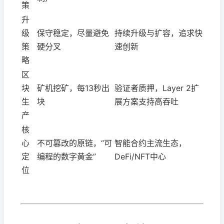
策
升
级
保守稳定，尽量避免
持续升级与扩容，追求快
策
硬分叉
速创新
略
区
块
矿机挖矿，每13秒出
验证者质押，Layer 2扩
生
块
展方案支持高吞吐
产
核
心
不可篡改的原链，“可
智能合约主流生态，
定
编程的数字黄金”
DeFi/NFT中心
位