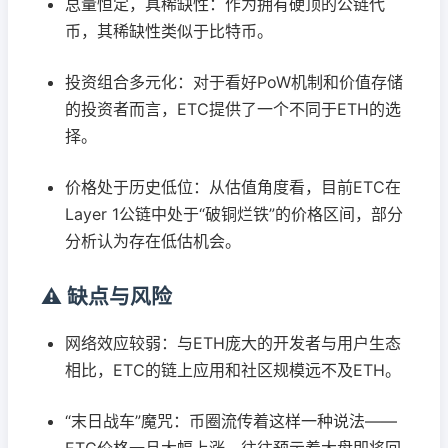
总量恒定，具稀缺性：作为拥有硬顶的公链代
币，其稀缺性类似于比特币。
投资组合多元化：对于看好PoW机制和价值存储
的投资者而言，ETC提供了一个不同于ETH的选
择。
价格处于历史低位：从估值角度看，目前ETC在
Layer 1公链中处于“破铜烂铁”的价格区间，部分
分析认为存在低估机会。
⚠️ 缺点与风险
网络效应较弱：与ETH庞大的开发者与用户生态
相比，ETC的链上应用和社区规模远不及ETH。
“末日战车”魔咒：币圈流传着这样一种说法——
ETC价格一旦大幅上涨，往往预示着大盘即将回