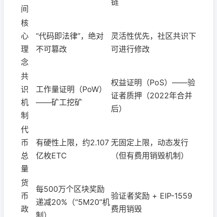
链
间
核
心
“代码即法律”，绝对
灵活性优先，社区共识下
理
不可篡改
可进行修改
念
共
权益证明（PoS）——验
识
工作量证明（PoW）
证者质押（2022年合并
机
——矿工挖矿
后）
制
代
币
有硬性上限，约2.107
无固定上限，动态发行
总
亿枚ETC
（但有费用销毁机制）
量
货
每500万个区块奖励
币
验证者奖励 + EIP-1559
递减20%（“5M20”机
政
费用销毁
制）