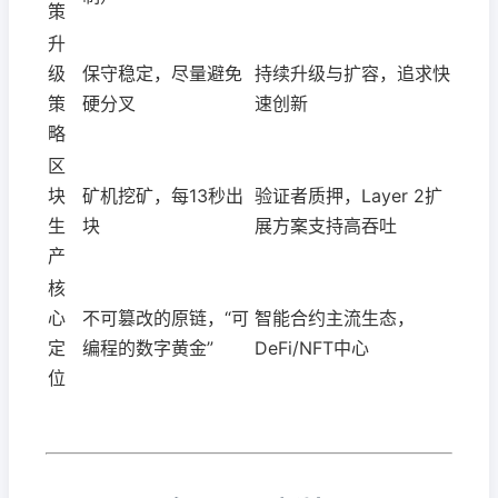
策
升
级
保守稳定，尽量避免
持续升级与扩容，追求快
策
硬分叉
速创新
略
区
块
矿机挖矿，每13秒出
验证者质押，Layer 2扩
生
块
展方案支持高吞吐
产
核
心
不可篡改的原链，“可
智能合约主流生态，
定
编程的数字黄金”
DeFi/NFT中心
位