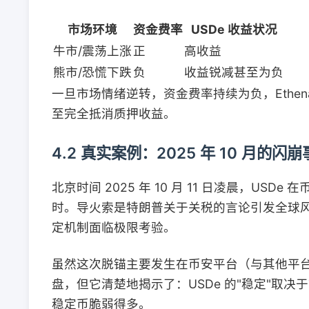
市场环境
资金费率
USDe 收益状况
牛市/震荡上涨
正
高收益
熊市/恐慌下跌
负
收益锐减甚至为负
一旦市场情绪逆转，资金费率持续为负，Ethe
至完全抵消质押收益。
4.2 真实案例：2025 年 10 月的闪
北京时间 2025 年 10 月 11 日凌晨，USDe
时。导火索是特朗普关于关税的言论引发全球风险
定机制面临极限考验。
虽然这次脱锚主要发生在币安平台（与其他平台
盘，但它清楚地揭示了：USDe 的"稳定"取
稳定币脆弱得多。